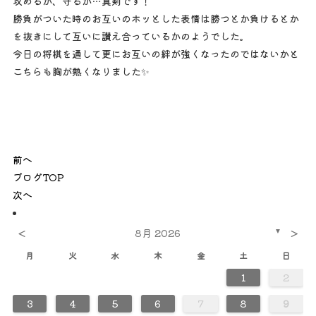
攻めるか、守るか…真剣です！
勝負がついた時のお互いのホッとした表情は勝つとか負けるとか
を抜きにして互いに讃え合っているかのようでした。
今日の将棋を通して更にお互いの絆が強くなったのではないかと
こちらも胸が熱くなりました✨
前へ
ブログTOP
次へ
<
>
8月 2026
▼
月
火
水
木
金
土
日
1
2
0
0
0
0
0
0
0
0
0
0
0
0
0
0
0
0
0
0
0
0
0
2
2
2
3
3
2
3
2
2
3
2
2
3
2
3
3
2
2
3
3
3
2
2
2
3
2
3
2
3
2
3
2
2
3
2
3
3
3
2
2
4
4
4
4
4
4
4
4
4
4
4
4
4
4
4
4
4
4
4
4
1
1
1
1
1
1
1
1
1
1
1
1
1
1
1
1
1
1
3
4
5
6
7
8
9