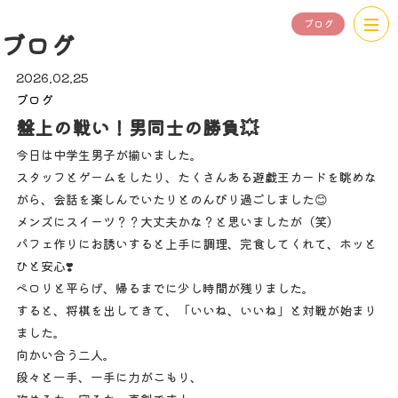
ブログ
ブログ
2026.02.25
ブログ
盤上の戦い！男同士の勝負💥
今日は中学生男子が揃いました。
スタッフとゲームをしたり、たくさんある遊戯王カードを眺めな
がら、会話を楽しんでいたりとのんびり過ごしました😊
メンズにスイーツ？？大丈夫かな？と思いましたが（笑）
パフェ作りにお誘いすると上手に調理、完食してくれて、ホッと
ひと安心❣️
ペロリと平らげ、帰るまでに少し時間が残りました。
すると、将棋を出してきて、「いいね、いいね」と対戦が始まり
ました。
向かい合う二人。
段々と一手、一手に力がこもり、