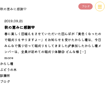
ブログ
秋の恵みに感謝💛
2019.09.21
秋の恵みに感謝💛
春に楽しく田植えをさせていただいた田んぼが「黄色くなったの
で稲刈りをやりますよー」とお知らせを受けたからし種は、今日
みんなで張り切って稲刈りをしてきました🌾参加したからし種メ
ンバーは、全員が初めての稲刈り体験😅 どんな様 […]
more
か
ら
し
種
ぶ
ど
う
の
木
診
療
所
ブ
ロ
グ