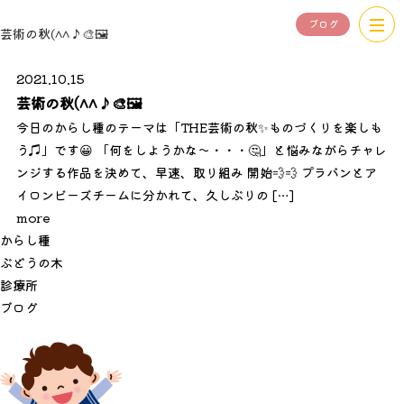
ブログ
芸術の秋(^^♪🎨🖼
2021.10.15
芸術の秋(^^♪🎨🖼
今日のからし種のテーマは「THE芸術の秋✨ものづくりを楽しも
う♫」です😀 「何をしようかな～・・・🤔」と悩みながらチャレ
ンジする作品を決めて、早速、取り組み 開始💨💨 プラバンとア
イロンビーズチームに分かれて、久しぶりの […]
more
か
ら
し
種
ぶ
ど
う
の
木
診
療
所
ブ
ロ
グ