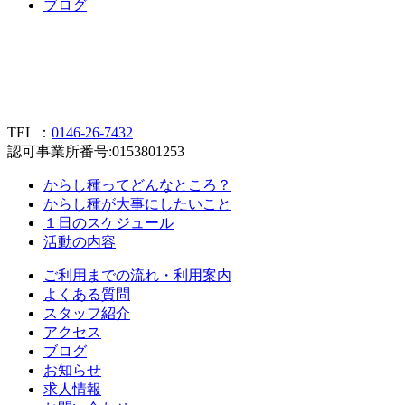
ブ
ロ
グ
TEL ：
0146-26-7432
認可事業所番号:0153801253
からし種ってどんなところ？
からし種が大事にしたいこと
１日のスケジュール
活動の内容
ご利用までの流れ・利用案内
よくある質問
スタッフ紹介
アクセス
ブログ
お知らせ
求人情報