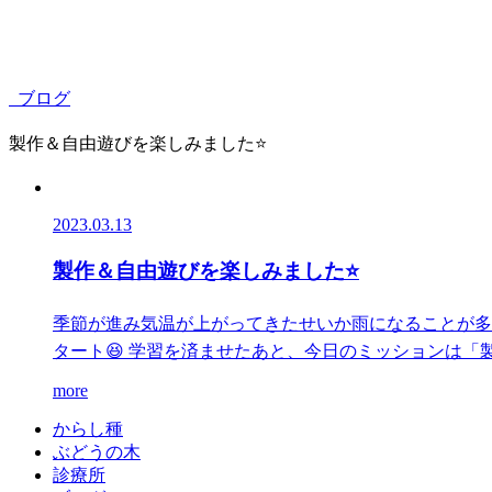
ブログ
製作＆自由遊びを楽しみました⭐
2023.03.13
製作＆自由遊びを楽しみました⭐
季節が進み気温が上がってきたせいか雨になることが多
タート😆 学習を済ませたあと、今日のミッションは「製作
more
か
ら
し
種
ぶ
ど
う
の
木
診
療
所