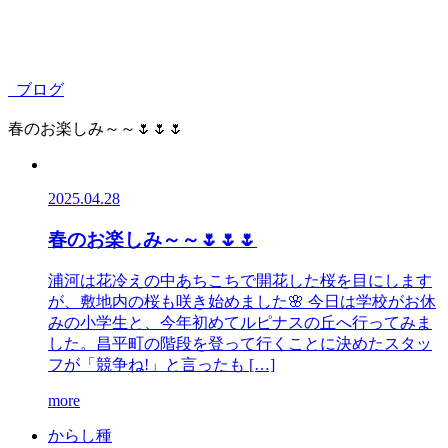
ブログ
春のお楽しみ～～🌷🌷🌷
2025.04.28
春のお楽しみ～～🌷🌷🌷
浦河は花冷えの中あちこちで開花した桜を目にします
が、敷地内の桜も咲き始めました🌸 今日は学校がお休
みの小学生と、今年初めてルピナスの丘へ行ってみま
した。昌平町の階段を登って行くことに決めたスタッ
フが「競争ね!」と言ったも […]
more
か
ら
し
種