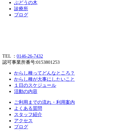
ぶ
ど
う
の
木
診
療
所
ブ
ロ
グ
TEL ：
0146-26-7432
認可事業所番号:0153801253
からし種ってどんなところ？
からし種が大事にしたいこと
１日のスケジュール
活動の内容
ご利用までの流れ・利用案内
よくある質問
スタッフ紹介
アクセス
ブログ