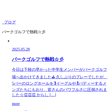
ブログ
パークゴルフで熱戦☆彡
2025.05.28
パークゴルフで熱戦☆彡
今日は下校の早かった中学生メンバーがパークゴルフ
場へ出かけてきました⛳ 久しぶりのプレーでしたが、
5パーのロングホールを🏌️イーグルや🏌️バディーするメ
ンズたちにもおり、皆さんのパワフルさに圧倒されま
した☆👏👏👏 からし […]
more