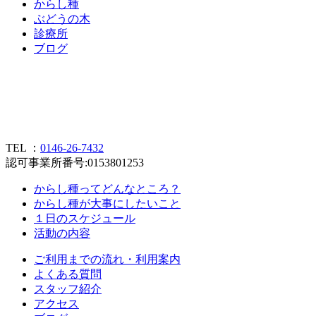
か
ら
し
種
ぶ
ど
う
の
木
診
療
所
ブ
ロ
グ
TEL ：
0146-26-7432
認可事業所番号:0153801253
からし種ってどんなところ？
からし種が大事にしたいこと
１日のスケジュール
活動の内容
ご利用までの流れ・利用案内
よくある質問
スタッフ紹介
アクセス