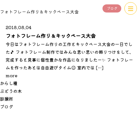
ブログ
フォトフレーム作り＆キックベース大会
2018.08.04
フォトフレーム作り＆キックベース大会
今日はフォトフレーム作りの工作とキックベース大会の一日でし
た🎵 フォトフレーム制作ではみんな思い思いの飾りつけをして、
完成すると見事に個性豊かな作品になりましたー✨ フォトフレー
ムを作ったあとは自由遊びタイム😉 室内では […]
more
か
ら
し
種
ぶ
ど
う
の
木
診
療
所
ブ
ロ
グ