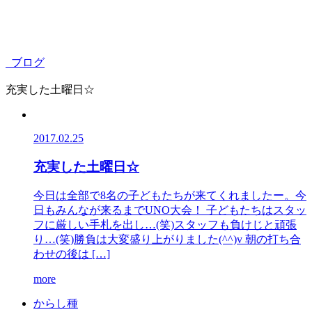
ブログ
充実した土曜日☆
2017.02.25
充実した土曜日☆
今日は全部で8名の子どもたちが来てくれましたー。今
日もみんなが来るまでUNO大会！ 子どもたちはスタッ
フに厳しい手札を出し…(笑)スタッフも負けじと頑張
り…(笑)勝負は大変盛り上がりました(^^)v 朝の打ち合
わせの後は […]
more
か
ら
し
種