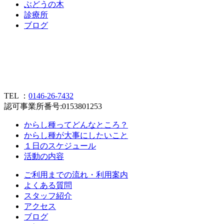
ぶ
ど
う
の
木
診
療
所
ブ
ロ
グ
TEL ：
0146-26-7432
認可事業所番号:0153801253
からし種ってどんなところ？
からし種が大事にしたいこと
１日のスケジュール
活動の内容
ご利用までの流れ・利用案内
よくある質問
スタッフ紹介
アクセス
ブログ