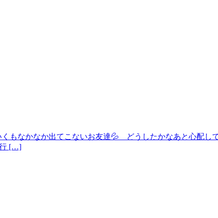
にいくもなかなか出てこないお友達💦 どうしたかなあと心配
 […]