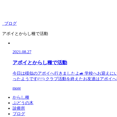
ブログ
アポイとからし種で活動
2021.08.27
アポイとからし種で活動
今日は様似のアポイへ行きましたよ🚙 学校へお迎え
ったようです(^^) クラブ活動を終えたお友達はアポイへ行
more
か
ら
し
種
ぶ
ど
う
の
木
診
療
所
ブ
ロ
グ