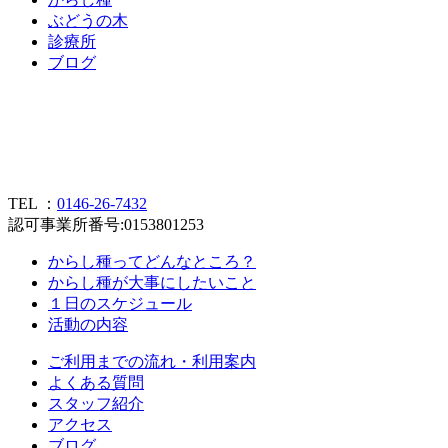
ぶ
ど
う
の
木
診
療
所
ブ
ロ
グ
TEL ：
0146-26-7432
認可事業所番号:0153801253
からし種ってどんなところ？
からし種が大事にしたいこと
１日のスケジュール
活動の内容
ご利用までの流れ・利用案内
よくある質問
スタッフ紹介
アクセス
ブログ