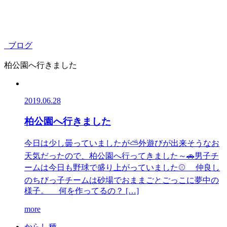
ブログ
柏公園へ行きました
2019.06.28
柏公園へ行きました
今日は少し曇っていましたが⛅外遊びが出来そうなお
天気だったので、柏公園へ行ってきました～🚗男子チ
ームは今日も野球で盛り上がっていました⚾ 仲良し
のちびっ子チームは砂場でおままごとごっこに夢中の
様子。 何を作ってるの？ […]
more
か
ら
し
種