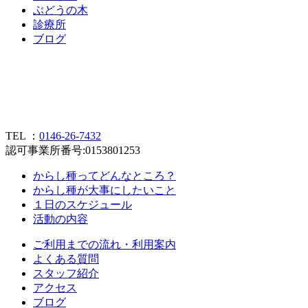
ぶ
ど
う
の
木
診
療
所
ブ
ロ
グ
TEL ：
0146-26-7432
認可事業所番号:0153801253
からし種ってどんなところ？
からし種が大事にしたいこと
１日のスケジュール
活動の内容
ご利用までの流れ・利用案内
よくある質問
スタッフ紹介
アクセス
ブログ