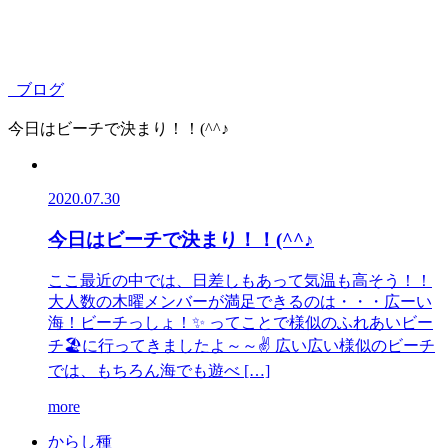
ブログ
今日はビーチで決まり！！(^^♪
2020.07.30
今日はビーチで決まり！！(^^♪
ここ最近の中では、日差しもあって気温も高そう！！
大人数の木曜メンバーが満足できるのは・・・広ーい
海！ビーチっしょ！✨ ってことで様似のふれあいビー
チ🏖に行ってきましたよ～～✌ 広い広い様似のビーチ
では、もちろん海でも遊べ […]
more
か
ら
し
種