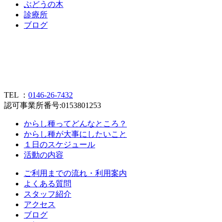
ぶ
ど
う
の
木
診
療
所
ブ
ロ
グ
TEL ：
0146-26-7432
認可事業所番号:0153801253
からし種ってどんなところ？
からし種が大事にしたいこと
１日のスケジュール
活動の内容
ご利用までの流れ・利用案内
よくある質問
スタッフ紹介
アクセス
ブログ