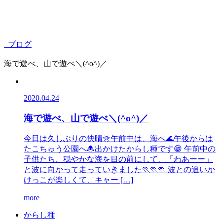
ブログ
海で遊べ、山で遊べ＼(^o^)／
2020.04.24
海で遊べ、山で遊べ＼(^o^)／
今日は久しぶりの快晴🌞午前中は、海へ🌊午後からは
たこちゅう公園へ🐙出かけたからし種です😁 午前中の
子供たち、穏やかな海を目の前にして、「わあーー」
と波に向かって走っていきました🏃🏃🏃 波との追いか
けっこが楽しくて、キャー […]
more
か
ら
し
種