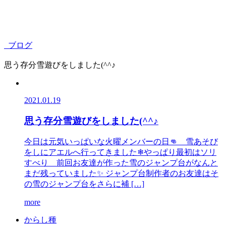
ブログ
思う存分雪遊びをしました(^^♪
2021.01.19
思う存分雪遊びをしました(^^♪
今日は元気いっぱいな火曜メンバーの日👊 雪あそび
をしにアエルへ行ってきました❄やっぱり最初はソリ
すべり 前回お友達が作った雪のジャンプ台がなんと
まだ残っていました✨ ジャンプ台制作者のお友達はそ
の雪のジャンプ台をさらに補 […]
more
か
ら
し
種