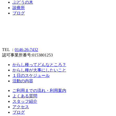
ぶ
ど
う
の
木
診
療
所
ブ
ロ
グ
TEL ：
0146-26-7432
認可事業所番号:0153801253
からし種ってどんなところ？
からし種が大事にしたいこと
１日のスケジュール
活動の内容
ご利用までの流れ・利用案内
よくある質問
スタッフ紹介
アクセス
ブログ