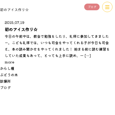
ブログ
初のアイス作り☆
2015.07.19
初のアイス作り☆
今日の午前中は、教会で勉強をしたり、礼拝に参加してきました
ー。こども礼拝では、いつも司会をやってくれる子が今日も司会
と、本の読み聞かせをやってくれました！ 始まる前に読む練習を
していた成果もあって、とっても上手に読め、一 […]
more
か
ら
し
種
ぶ
ど
う
の
木
診
療
所
ブ
ロ
グ