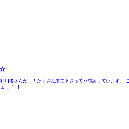
☆
利用者さんが！！たくさん来て下さって♪♪感謝しています。 
し […]