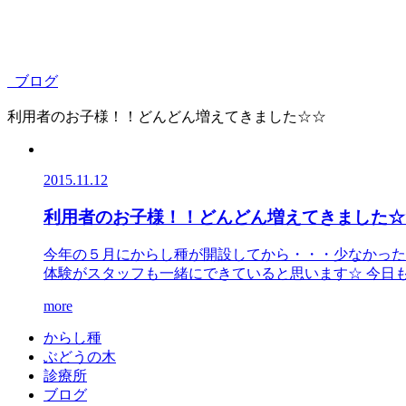
ブログ
利用者のお子様！！どんどん増えてきました☆☆
2015.11.12
利用者のお子様！！どんどん増えてきました☆
今年の５月にからし種が開設してから・・・少なかった
体験がスタッフも一緒にできていると思います☆ 今日も新
more
か
ら
し
種
ぶ
ど
う
の
木
診
療
所
ブ
ロ
グ