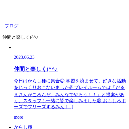
ブログ
仲間と楽しく(^^♪
2023.06.23
仲間と楽しく(^^♪
今日はからし種に集合😊 学習を済ませて、好きな活動
をじっくりおこないました✌ プレイルームでは「だる
まさんがころんだ、みんなでやろう！！」と提案があ
り、スタッフも一緒に皆で楽しみました😁 おもしろポ
ーズでフリーズするみん […]
more
か
ら
し
種