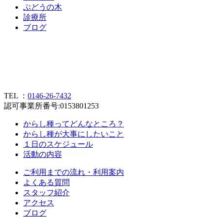
ぶ
ど
う
の
木
診
療
所
ブ
ロ
グ
TEL ：
0146-26-7432
認可事業所番号:0153801253
からし種ってどんなところ？
からし種が大事にしたいこと
１日のスケジュール
活動の内容
ご利用までの流れ・利用案内
よくある質問
スタッフ紹介
アクセス
ブログ