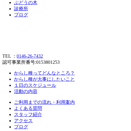
ぶ
ど
う
の
木
診
療
所
ブ
ロ
グ
TEL ：
0146-26-7432
認可事業所番号:0153801253
からし種ってどんなところ？
からし種が大事にしたいこと
１日のスケジュール
活動の内容
ご利用までの流れ・利用案内
よくある質問
スタッフ紹介
アクセス
ブログ