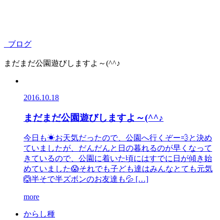
ブログ
まだまだ公園遊びしますよ～(^^♪
2016.10.18
まだまだ公園遊びしますよ～(^^♪
今日も☀お天気だったので、公園へ行くぞー💨と決め
ていましたが、だんだんと日の暮れるのが早くなって
きているので、公園に着いた頃にはすでに日が傾き始
めていました😱それでも子ども達はみんなとても元気
🙆半そで半ズボンのお友達も💦 […]
more
か
ら
し
種