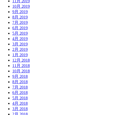
11月 2019
10月 2019
9月 2019
8月 2019
7月 2019
6月 2019
5月 2019
4月 2019
3月 2019
2月 2019
1月 2019
12月 2018
11月 2018
10月 2018
9月 2018
8月 2018
7月 2018
6月 2018
5月 2018
4月 2018
3月 2018
2月 2018