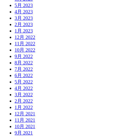
5月 2023
4月 2023
3月 2023
2月 2023
1月 2023
12月 2022
11月 2022
10月 2022
9月 2022
8月 2022
7月 2022
6月 2022
5月 2022
4月 2022
3月 2022
2月 2022
1月 2022
12月 2021
11月 2021
10月 2021
9月 2021