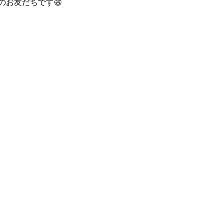
のお友だちです😄