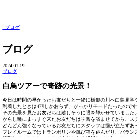
ブログ
ブログ
2024.01.19
ブログ
白鳥ツアーで奇跡の光景！
今日は時間の早かったお友だちと一緒に様似の川へ白鳥見学ツ
到着したときは4羽しかおらず、がっかりモードだったのです
その光景を見たお友だちは嬉しそうに眼を輝かせていましたよ
からし種にまっすぐ来たお友だちは学習を済ませてから、スタ
どんどん強くなっているお友だちにスタッフは歯が立たずあっ
プレイルームではトランポリンや跳び箱を跳んだり、バランス