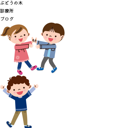
ぶ
ど
う
の
木
診
療
所
ブ
ロ
グ