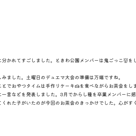
に分かれてすごしました。ときわ公園メンバーは鬼ごっこ👹を
しみました。土曜日のデュエマ大会の準備は万端ですね。
とでおやつタイムは手作りケーキ🍰を食べながらお茶会をし
に一言などを発表しました。3月でからし種を卒業メンバーに
くれた子がいたのが今回のお茶会のきっかけでした。心がすく