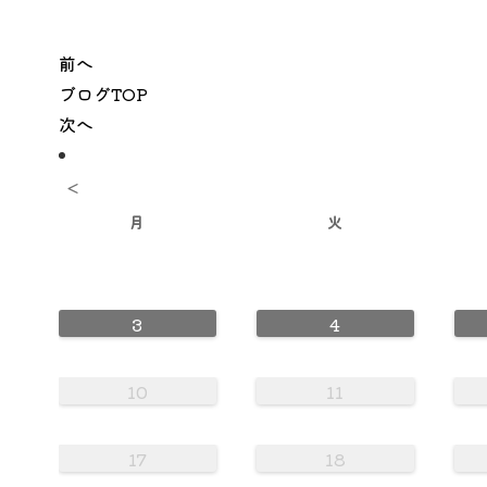
前へ
ブログTOP
次へ
<
月
火
3
4
10
11
17
18