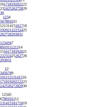
16
17
18
19
20
21
22
23
24
25
26
27
28
29
30
1
2
3
4
5
6
7
8
9
10
11
12
13
14
15
16
17
18
19
20
21
22
23
24
25
26
27
28
29
30
31
1
2
3
4
5
6
7
8
9
10
11
12
13
14
15
16
17
18
19
20
21
22
23
24
25
26
27
28
29
30
31
1
2
3
4
5
6
7
8
9
10
11
12
13
14
15
16
17
18
19
20
21
22
23
24
25
26
27
28
29
30
1
2
3
4
5
6
7
8
9
10
11
12
13
14
15
16
17
18
19