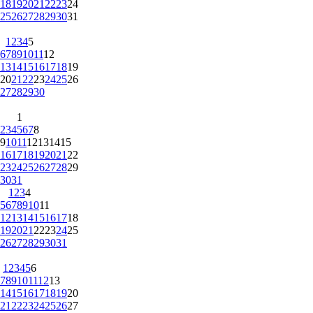
18
19
20
21
22
23
24
25
26
27
28
29
30
31
1
2
3
4
5
6
7
8
9
10
11
12
13
14
15
16
17
18
19
20
21
22
23
24
25
26
27
28
29
30
1
2
3
4
5
6
7
8
9
10
11
12
13
14
15
16
17
18
19
20
21
22
23
24
25
26
27
28
29
30
31
1
2
3
4
5
6
7
8
9
10
11
12
13
14
15
16
17
18
19
20
21
22
23
24
25
26
27
28
29
30
31
1
2
3
4
5
6
7
8
9
10
11
12
13
14
15
16
17
18
19
20
21
22
23
24
25
26
27