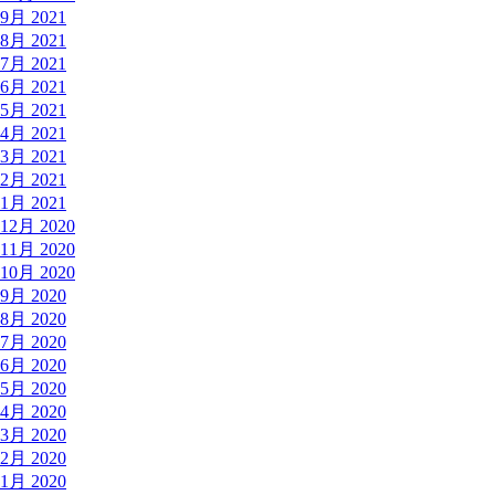
9月 2021
8月 2021
7月 2021
6月 2021
5月 2021
4月 2021
3月 2021
2月 2021
1月 2021
12月 2020
11月 2020
10月 2020
9月 2020
8月 2020
7月 2020
6月 2020
5月 2020
4月 2020
3月 2020
2月 2020
1月 2020