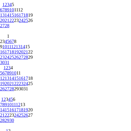
1
2
3
4
5
6
7
8
9
10
11
12
13
14
15
16
17
18
19
20
21
22
23
24
25
26
27
28
1
2
3
4
5
6
7
8
9
10
11
12
13
14
15
16
17
18
19
20
21
22
23
24
25
26
27
28
29
30
31
1
2
3
4
5
6
7
8
9
10
11
12
13
14
15
16
17
18
19
20
21
22
23
24
25
26
27
28
29
30
31
1
2
3
4
5
6
7
8
9
10
11
12
13
14
15
16
17
18
19
20
21
22
23
24
25
26
27
28
29
30
1
2