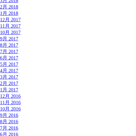
3月 2018
2月 2018
1月 2018
12月 2017
11月 2017
10月 2017
9月 2017
8月 2017
7月 2017
6月 2017
5月 2017
4月 2017
3月 2017
2月 2017
1月 2017
12月 2016
11月 2016
10月 2016
9月 2016
8月 2016
7月 2016
6月 2016