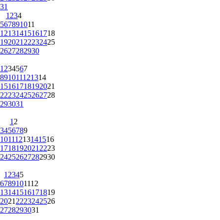
31
1
2
3
4
5
6
7
8
9
10
11
12
13
14
15
16
17
18
19
20
21
22
23
24
25
26
27
28
29
30
1
2
3
4
5
6
7
8
9
10
11
12
13
14
15
16
17
18
19
20
21
22
23
24
25
26
27
28
29
30
31
1
2
3
4
5
6
7
8
9
10
11
12
13
14
15
16
17
18
19
20
21
22
23
24
25
26
27
28
29
30
1
2
3
4
5
6
7
8
9
10
11
12
13
14
15
16
17
18
19
20
21
22
23
24
25
26
27
28
29
30
31