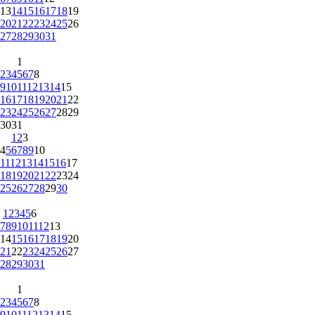
13
14
15
16
17
18
19
20
21
22
23
24
25
26
27
28
29
30
31
1
2
3
4
5
6
7
8
9
10
11
12
13
14
15
16
17
18
19
20
21
22
23
24
25
26
27
28
29
30
31
1
2
3
4
5
6
7
8
9
10
11
12
13
14
15
16
17
18
19
20
21
22
23
24
25
26
27
28
29
30
1
2
3
4
5
6
7
8
9
10
11
12
13
14
15
16
17
18
19
20
21
22
23
24
25
26
27
28
29
30
31
1
2
3
4
5
6
7
8
9
10
11
12
13
14
15