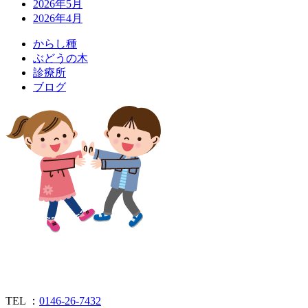
2026年5月
2026年4月
か
ら
し
種
ぶ
ど
う
の
木
診
療
所
ブ
ロ
グ
TEL ：
0146-26-7432