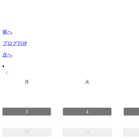
前へ
ブログTOP
次へ
<
月
火
3
4
10
11