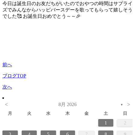
今日は誕生日のお友だちがいたのでおやつの時間はサプライ
ズでみんなからハッピバースデーを歌ってもらって嬉しそう
でした🥰 お誕生日おめでとう～～🎉
前へ
ブログTOP
次へ
<
>
8月 2026
▼
月
火
水
木
金
土
日
1
2
3
4
5
6
7
8
9