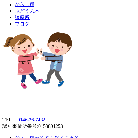
か
ら
し
種
ぶ
ど
う
の
木
診
療
所
ブ
ロ
グ
TEL ：
0146-26-7432
認可事業所番号:0153801253
からし種ってどんなところ？