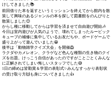
けしてきました📚
前回借りた本を返すというミッションを終えてから館内を散
策して興味のあるジャンルの本を探して図書館をのんびりと
散策しました😊
からし種に移動してからは学習を済ませて自由遊び開始🎶
今日は室内遊びが人気のようで、壊れてしまったルービック
キューブの補修に集中しているお友だちや、ボードゲームで
盛り上がって遊んでいました😁
後半は「動物雑学クイズ大会」を開催🦁
ラクダやカメレオン、クラゲなど色んな種類の生き物のクイ
ズを出題。けっこう自信があったのですがことごとくみんな
に正解されてしまい悔しいスタッフでした😅
1日の締めは皆勤賞＆学習の表彰式✨みんなすっかり表彰状
の受け取り方🙌も身についてきました👍