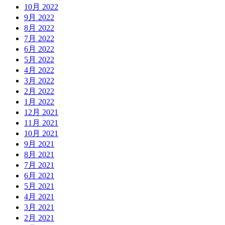
10月 2022
9月 2022
8月 2022
7月 2022
6月 2022
5月 2022
4月 2022
3月 2022
2月 2022
1月 2022
12月 2021
11月 2021
10月 2021
9月 2021
8月 2021
7月 2021
6月 2021
5月 2021
4月 2021
3月 2021
2月 2021