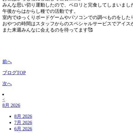
みんな思い切り運動したので、ペロリと完食してしまいました
午後からはからし種での活動です。
室内でゆっくりボードゲームやパソコンでの調べものをした
おやつの時間はスタッフからのスペシャルサービスでアイスが
また来週みんなに会えるのを待ってます🥰
前へ
ブログTOP
次へ
<
8月 2026
8月 2026
7月 2026
6月 2026