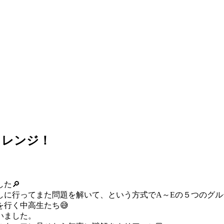
ャレンジ！
た🔎
に行ってまた問題を解いて、という方式でA～Eの５つのグル
行く中高生たち😅
いました。