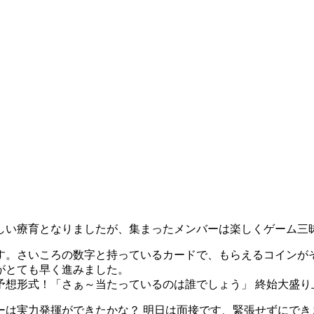
しい療育となりましたが、集まったメンバーは楽しくゲーム三
す。さいころの数字と持っているカードで、もらえるコインが
がとても早く進みました。
形式！「さぁ～当たっているのは誰でしょう」 終始大盛り上がり
ーは実力発揮ができたかな？ 明日は面接です、緊張せずにでき