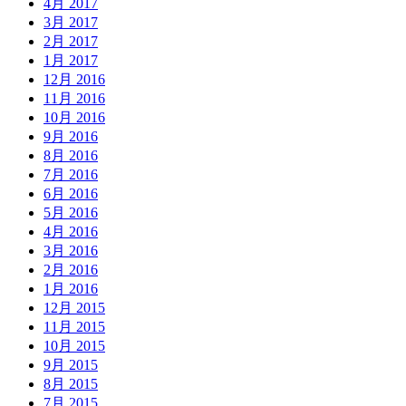
4月 2017
3月 2017
2月 2017
1月 2017
12月 2016
11月 2016
10月 2016
9月 2016
8月 2016
7月 2016
6月 2016
5月 2016
4月 2016
3月 2016
2月 2016
1月 2016
12月 2015
11月 2015
10月 2015
9月 2015
8月 2015
7月 2015