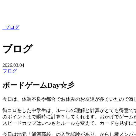
ブログ
ブログ
2026.03.04
ブログ
ボードゲームDay☆彡
今日は、体調不良や都合でお休みのお友達が多くいたので寂
街コロをした中学生は、ルールの理解と計算がとても得意で
のポイントまで瞬時に計算？してくれます。おかげでゲーム
スピードカップはいつもとルールを変えて、カードを見ずに予想
今日は地元「浦河高校」の入学試験があり、からし種メンバ