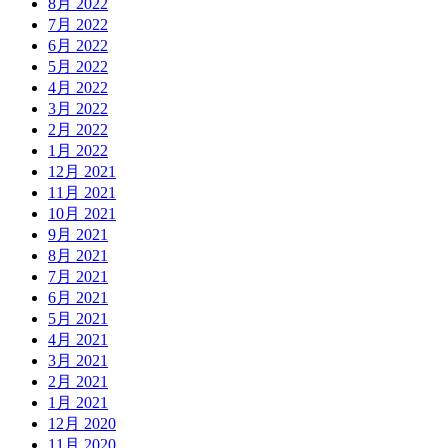
8月 2022
7月 2022
6月 2022
5月 2022
4月 2022
3月 2022
2月 2022
1月 2022
12月 2021
11月 2021
10月 2021
9月 2021
8月 2021
7月 2021
6月 2021
5月 2021
4月 2021
3月 2021
2月 2021
1月 2021
12月 2020
11月 2020