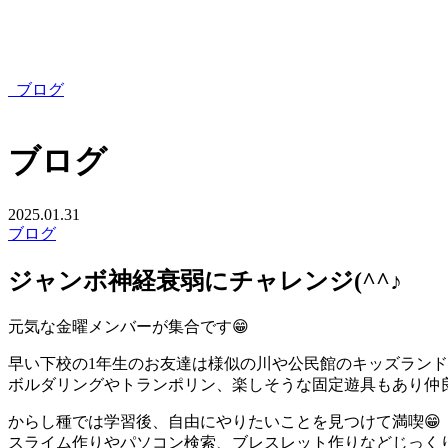
ブログ
ブログ
2025.01.31
ブログ
ジャンボ神経衰弱にチャレンジ(^^♪
元気な金曜メンバーが集合です😁
早い下校の1年生のお友達は様似の川や公民館のキッズラン
ボルダリングやトランポリン、楽しそうな固定遊具もあり仲
からし種では学習後、自由にやりたいことを見つけて満喫😁
スライム作りやパソコン検索、ブレスレット作りなどじっくり