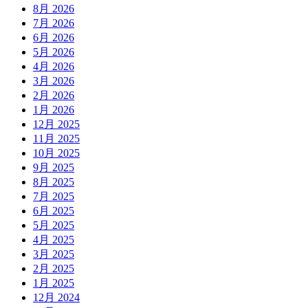
8月 2026
7月 2026
6月 2026
5月 2026
4月 2026
3月 2026
2月 2026
1月 2026
12月 2025
11月 2025
10月 2025
9月 2025
8月 2025
7月 2025
6月 2025
5月 2025
4月 2025
3月 2025
2月 2025
1月 2025
12月 2024