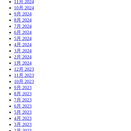
11月 2024
10月 2024
9月 2024
8月 2024
7月 2024
6月 2024
5月 2024
4月 2024
3月 2024
2月 2024
1月 2024
12月 2023
11月 2023
10月 2023
9月 2023
8月 2023
7月 2023
6月 2023
5月 2023
4月 2023
3月 2023
2月 2023