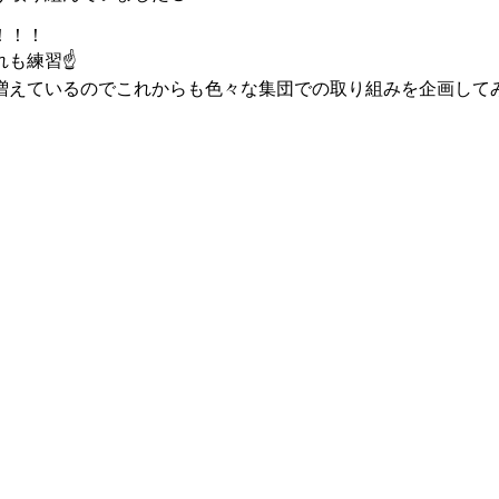
！！！
も練習☝️
増えているのでこれからも色々な集団での取り組みを企画してみ