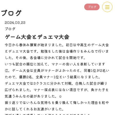
ブログ
ブログ
2024.03.23
ブログ
ゲーム大会とデュエマ大会
今日から春休み療育が始まりました。初日は中高生のゲーム大会
とデュエマ大会です。勉強をした後は会場作りをみんなで行いま
した。その後、各会場に分かれて試合を開始です。
いつも試合の順位に加えて、マナーの良い人を表彰しています
👏。ゲーム大会は全員がマナーがよかったのと、同着1位が2名い
たので、優勝2名、全員マナー1位という結果になりました。
デュエマ大会では3クラスに分かれて対戦。白熱した試合が繰り
広げられました。マナー採点表にはない項目ですが、負けた子を
気遣うみんなの姿がありました。☺️
振り返りではいろんな気持ちを乗り換えて悔しかった理由を和や
かに話してくれるお友達がいました。