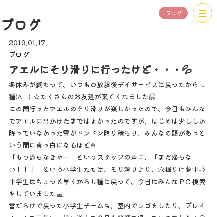
ブログ
ブログ
2019.01.17
ブログ
アエルにそり滑りに行ったけど・・・💦
冬休みが終わって、いつもの放課後デイサービスに戻ったからし
種(^_-)-☆たくさんのお友達が来てくれました🤗
この間行ったアエルのそり滑りが楽しかったので、今日もみんな
でアエルに出かけたまではよかったのですが、はじめは少ししか
降っていなかった雪がドンドン降り積もり、みんなの頭があっと
いう間に真っ白になるほど❄
「もう帰らなきゃー」というスタッフの声に、「まだ帰らな
い！！！」という小学生たちは、そり滑りより、穴掘りに夢中💨
中学生はちょっと早くからし種に戻って、今日はみんなＰＣ検索
をしていました💻
雪だらけで戻った小学生チームも、室内でレゴをしたり、プレイ