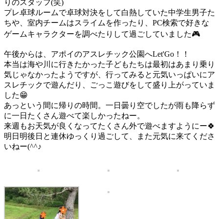
りのスタッフ(笑)
プレ卓球ルームで卓球対決をして白熱していた中学生男子た
ちや、室内チームはスライムを作ったり、PC検索で好きな
ゲームキャラクターを調べたりして過ごしていました🎮
午後からは、アポイのアスレチック公園へLet'Go！！
本当は海や川に行きたかった子どもたちは最初はあまり乗り
気じゃなかったようですが、行ってみると元気いっぱいにア
スレチックで遊んだり、ごっこ遊びをして盛り上がっていま
した😁
あっという間に帰りの時間。一日曇り空でしたが雨も降らず
に一日たくさん遊べて楽しかったねー。
来週もお天気が良くなってたくさん外で遊べますようにー🍀
明日明後日と連休ゆっくり過ごして、また元気に来てくださ
いねー(^^♪