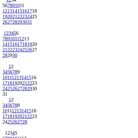
5
6
7
8
9
10
11
12
13
14
15
16
17
18
19
20
21
22
23
24
25
26
27
28
29
30
31
1
2
3
4
5
6
7
8
9
10
11
12
13
14
15
16
17
18
19
20
21
22
23
24
25
26
27
28
29
30
1
2
3
4
5
6
7
8
9
10
11
12
13
14
15
16
17
18
19
20
21
22
23
24
25
26
27
28
29
30
31
1
2
3
4
5
6
7
8
9
10
11
12
13
14
15
16
17
18
19
20
21
22
23
24
25
26
27
28
1
2
3
4
5