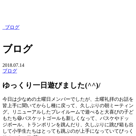
ブログ
ブログ
2018.07.14
ブログ
ゆっくり一日遊びました(^^)/
今日は少なめの土曜日メンバーでしたが、土曜礼拝のお話を
皆上手に聞いてからし種に戻って、久しぶりの朝ミーティン
グ。リニューアルしたプレイルームで遊べると大喜びの子ど
もたち😆バスケットゴールも新しくなって、バスケやドッ
ジボール、トランポリンを跳んだり、久しぶりに跳び箱も出
して小学生たちはとっても跳ぶのが上手になっていてびっく