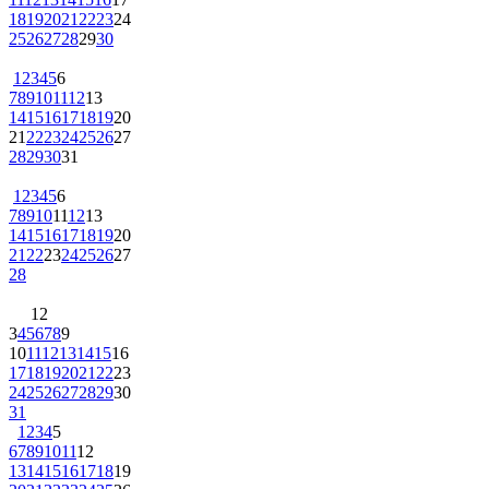
18
19
20
21
22
23
24
25
26
27
28
29
30
1
2
3
4
5
6
7
8
9
10
11
12
13
14
15
16
17
18
19
20
21
22
23
24
25
26
27
28
29
30
31
1
2
3
4
5
6
7
8
9
10
11
12
13
14
15
16
17
18
19
20
21
22
23
24
25
26
27
28
1
2
3
4
5
6
7
8
9
10
11
12
13
14
15
16
17
18
19
20
21
22
23
24
25
26
27
28
29
30
31
1
2
3
4
5
6
7
8
9
10
11
12
13
14
15
16
17
18
19