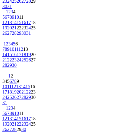
23
24
25
26
27
28
29
30
31
1
2
3
4
5
6
7
8
9
10
11
12
13
14
15
16
17
18
19
20
21
22
23
24
25
26
27
28
29
30
31
1
2
3
4
5
6
7
8
9
10
11
12
13
14
15
16
17
18
19
20
21
22
23
24
25
26
27
28
29
30
1
2
3
4
5
6
7
8
9
10
11
12
13
14
15
16
17
18
19
20
21
22
23
24
25
26
27
28
29
30
31
1
2
3
4
5
6
7
8
9
10
11
12
13
14
15
16
17
18
19
20
21
22
23
24
25
26
27
28
29
30