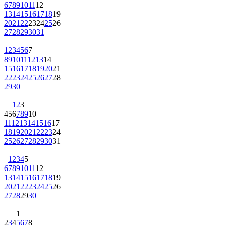
6
7
8
9
10
11
12
13
14
15
16
17
18
19
20
21
22
23
24
25
26
27
28
29
30
31
1
2
3
4
5
6
7
8
9
10
11
12
13
14
15
16
17
18
19
20
21
22
23
24
25
26
27
28
29
30
1
2
3
4
5
6
7
8
9
10
11
12
13
14
15
16
17
18
19
20
21
22
23
24
25
26
27
28
29
30
31
1
2
3
4
5
6
7
8
9
10
11
12
13
14
15
16
17
18
19
20
21
22
23
24
25
26
27
28
29
30
1
2
3
4
5
6
7
8