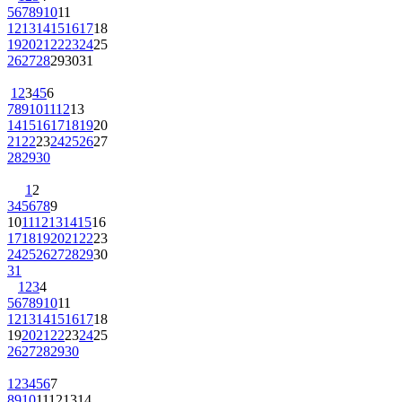
5
6
7
8
9
10
11
12
13
14
15
16
17
18
19
20
21
22
23
24
25
26
27
28
29
30
31
1
2
3
4
5
6
7
8
9
10
11
12
13
14
15
16
17
18
19
20
21
22
23
24
25
26
27
28
29
30
1
2
3
4
5
6
7
8
9
10
11
12
13
14
15
16
17
18
19
20
21
22
23
24
25
26
27
28
29
30
31
1
2
3
4
5
6
7
8
9
10
11
12
13
14
15
16
17
18
19
20
21
22
23
24
25
26
27
28
29
30
1
2
3
4
5
6
7
8
9
10
11
12
13
14