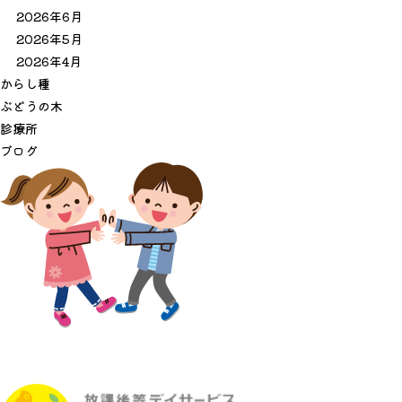
2026年6月
2026年5月
2026年4月
か
ら
し
種
ぶ
ど
う
の
木
診
療
所
ブ
ロ
グ