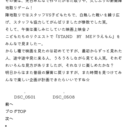
その後は、先日みんなで作ったかるた取りや、久しぶりの新聞陣
地取りゲーム！
陣地取りではスタッフVS子どもたちで、白熱した戦いを繰り広
げ、スタッフも協力してがんばりましたが惨敗でした笑。
そして、午後は楽しみにしていた映画上映会♪
こどもたちのリクエストで『STAND BY MEドラえもん』を
みんなで見ましたー。
からし種で映画を見たのは初めてですが、最初からずっと見れた
人、途中途中見に来る人、うろうろしながら見てる人笑。それぞ
れいろんな見方がありましたが、それなりに楽しめたかな？
明日からはまた普段の療育に戻りますが、また時間を見つけてみ
んなで楽しい企画が計画できたらいいですね☆
DSC_0501
DSC_0508
前へ
ブログTOP
次へ