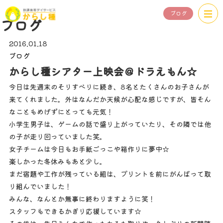
ブログ
ブログ
2016.01.18
ブログ
からし種シアター上映会＠ドラえもん☆
今日は先週末のそりすべりに続き、8名とたくさんのお子さんが
来てくれました。外はなんだか天候が心配な感じですが、皆そん
なこともめげずにとっても元気！
小学生男子は、ゲームの話で盛り上がっていたり、その隣では他
の子が走り回っていました笑。
女子チームは今日もお手紙ごっこや箱作りに夢中☆
楽しかった冬休みもあと少し。
まだ宿題や工作が残っている組は、プリントを前にがんばって取
り組んでいました！
みんな、なんとか無事に終わりますように笑！
スタッフもできるかぎり応援しています☆