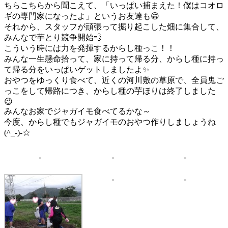
ちらこちらから聞こえて、「いっぱい捕まえた！僕はコオロ
ギの専門家になったよ」というお友達も😁
それから、スタッフが頑張って掘り起こした畑に集合して、
みんなで芋とり競争開始💨
こういう時には力を発揮するからし種っこ！！
みんな一生懸命拾って、家に持って帰る分、からし種に持っ
て帰る分をいっぱいゲットしましたよ✨
おやつをゆっくり食べて、近くの河川敷の草原で、全員鬼ご
っこをして帰路につき、からし種の芋ほりは終了しました
😉
みんなお家でジャガイモ食べてるかな～
今度、からし種でもジャガイモのおやつ作りしましょうね
(^_-)-☆