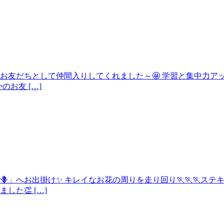
お友だちとして仲間入りしてくれました～🤩 学習と集中力ア
お友 […]
」へお出掛け✨ キレイなお花の周りを走り回り🏃🏃🏃ステ
た👏 […]