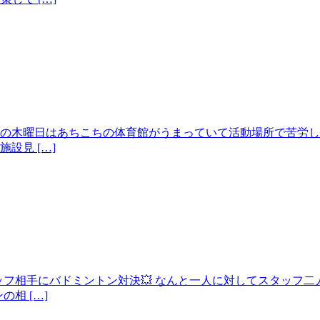
の木曜日はあちこちの体育館がうまっていて活動場所で苦労し
設見 […]
ッフ相手にバドミントン対決💥 なんと一人に対してスタッフ
相 […]