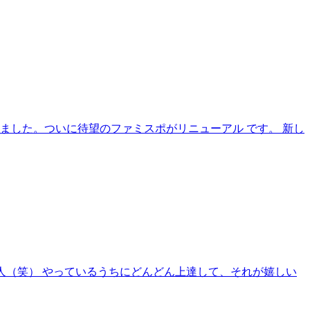
ました。ついに待望のファミスポがリニューアル です。 新し
二人（笑） やっているうちにどんどん上達して、それが嬉しい