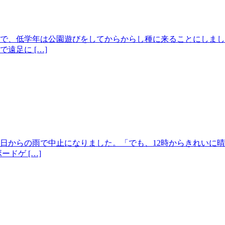
で、低学年は公園遊びをしてからからし種に来ることにしまし
遠足に […]
日からの雨で中止になりました。「でも、12時からきれいに
ドゲ […]