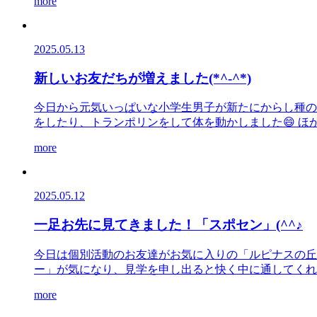
more
2025.05.13
新しいお友だちが増えました(*^-^*)
今日から元気いっぱいな小学生男子が新たにからし種の
をしたり、トランポリンをして体を動かしました😄 ほかの
more
2025.05.12
一足お先に見てきました！「スポセン」(^^♪
今日は個別活動のお友達がお気に入りの「ルピナスの丘🪻
ー」が気になり、見学を申し出ると快く中に通してくれまし
more