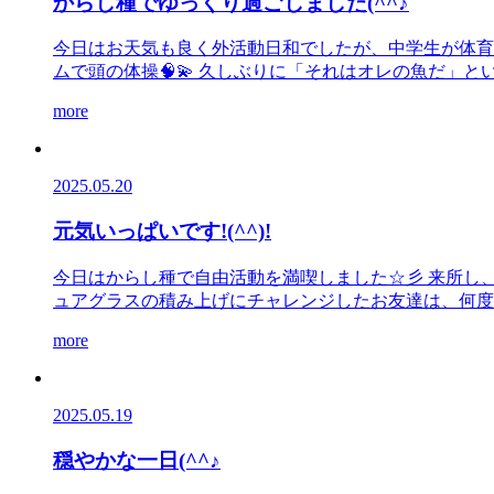
からし種でゆっくり過ごしました(^^♪
今日はお天気も良く外活動日和でしたが、中学生が体育
ムで頭の体操🧠💫 久しぶりに「それはオレの魚だ」という
more
2025.05.20
元気いっぱいです!(^^)!
今日はからし種で自由活動を満喫しました☆彡 来所し、
ュアグラスの積み上げにチャレンジしたお友達は、何度か
more
2025.05.19
穏やかな一日(^^♪