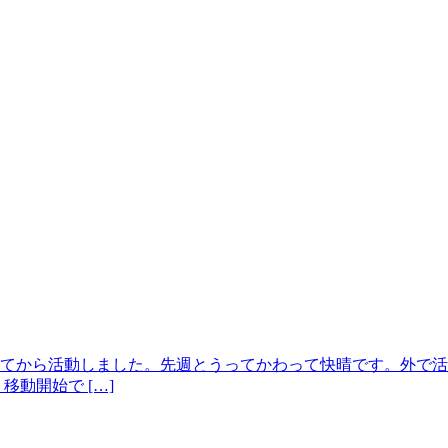
てから活動しました。先週とうってかわって快晴です。外で活
動開始で […]