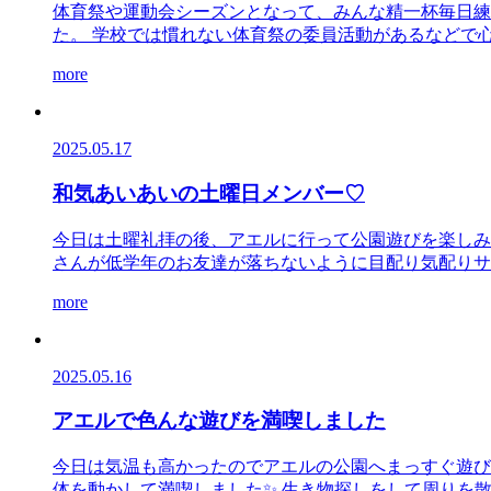
体育祭や運動会シーズンとなって、みんな精一杯毎日練
た。 学校では慣れない体育祭の委員活動があるなどで心の
more
2025.05.17
和気あいあいの土曜日メンバー♡
今日は土曜礼拝の後、アエルに行って公園遊びを楽しみ
さんが低学年のお友達が落ちないように目配り気配りサポ
more
2025.05.16
アエルで色んな遊びを満喫しました
今日は気温も高かったのでアエルの公園へまっすぐ遊び
体を動かして満喫しました✨ 生き物探しをして周りを散策