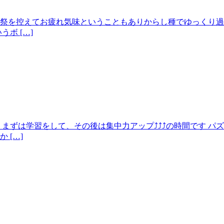
祭を控えてお疲れ気味ということもありからし種でゆっくり過ご
ボ […]
まずは学習をして、その後は集中力アップ⤴⤴⤴の時間です パ
 […]