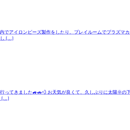
は室内でアイロンビーズ製作をしたり、プレイルームでプラズマカ
 […]
行ってきました🚙🚗💨 お天気が良くて、久しぶりに太陽🌞
[…]