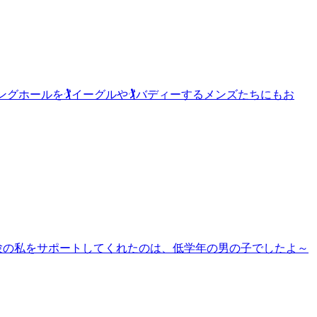
ールを🏌️イーグルや🏌️バディーするメンズたちにもお
験の私をサポートしてくれたのは、低学年の男の子でしたよ～