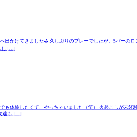
出かけてきました⛳ 久しぶりのプレーでしたが、5パーのロングホ
 […]
でも体験したくて、やっちゃいました（笑） 火起こしが未経
達も […]