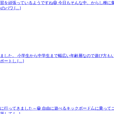
習を頑張っているようですね😄 今日もそんな中、からし種に
パワ […]
ました。 小学生から中学生まで幅広い年齢層なので遊び方も
ートし […]
に行ってきました～😁 自由に遊べるキックボード🛴に乗っ
して […]