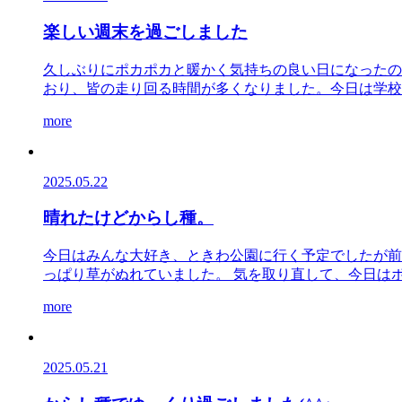
楽しい週末を過ごしました
久しぶりにポカポカと暖かく気持ちの良い日になったの
おり、皆の走り回る時間が多くなりました。今日は学校で
more
2025.05.22
晴れたけどからし種。
今日はみんな大好き、ときわ公園に行く予定でしたが前
っぱり草がぬれていました。 気を取り直して、今日はボー
more
2025.05.21