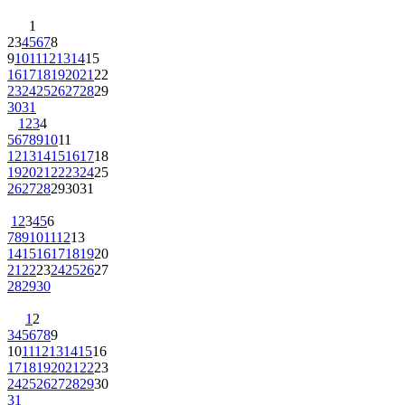
1
2
3
4
5
6
7
8
9
10
11
12
13
14
15
16
17
18
19
20
21
22
23
24
25
26
27
28
29
30
31
1
2
3
4
5
6
7
8
9
10
11
12
13
14
15
16
17
18
19
20
21
22
23
24
25
26
27
28
29
30
31
1
2
3
4
5
6
7
8
9
10
11
12
13
14
15
16
17
18
19
20
21
22
23
24
25
26
27
28
29
30
1
2
3
4
5
6
7
8
9
10
11
12
13
14
15
16
17
18
19
20
21
22
23
24
25
26
27
28
29
30
31