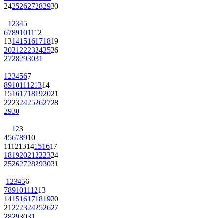
24
25
26
27
28
29
30
1
2
3
4
5
6
7
8
9
10
11
12
13
14
15
16
17
18
19
20
21
22
23
24
25
26
27
28
29
30
31
1
2
3
4
5
6
7
8
9
10
11
12
13
14
15
16
17
18
19
20
21
22
23
24
25
26
27
28
29
30
1
2
3
4
5
6
7
8
9
10
11
12
13
14
15
16
17
18
19
20
21
22
23
24
25
26
27
28
29
30
31
1
2
3
4
5
6
7
8
9
10
11
12
13
14
15
16
17
18
19
20
21
22
23
24
25
26
27
28
29
30
31