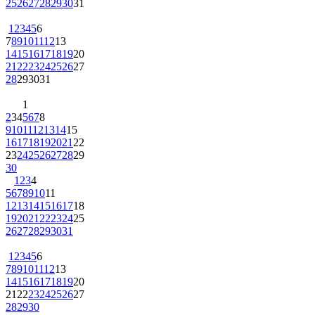
25
26
27
28
29
30
31
1
2
3
4
5
6
7
8
9
10
11
12
13
14
15
16
17
18
19
20
21
22
23
24
25
26
27
28
29
30
31
1
2
3
4
5
6
7
8
9
10
11
12
13
14
15
16
17
18
19
20
21
22
23
24
25
26
27
28
29
30
1
2
3
4
5
6
7
8
9
10
11
12
13
14
15
16
17
18
19
20
21
22
23
24
25
26
27
28
29
30
31
1
2
3
4
5
6
7
8
9
10
11
12
13
14
15
16
17
18
19
20
21
22
23
24
25
26
27
28
29
30