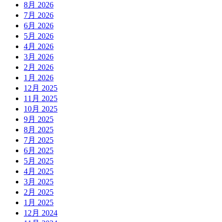
8月 2026
7月 2026
6月 2026
5月 2026
4月 2026
3月 2026
2月 2026
1月 2026
12月 2025
11月 2025
10月 2025
9月 2025
8月 2025
7月 2025
6月 2025
5月 2025
4月 2025
3月 2025
2月 2025
1月 2025
12月 2024