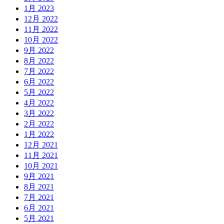
1月 2023
12月 2022
11月 2022
10月 2022
9月 2022
8月 2022
7月 2022
6月 2022
5月 2022
4月 2022
3月 2022
2月 2022
1月 2022
12月 2021
11月 2021
10月 2021
9月 2021
8月 2021
7月 2021
6月 2021
5月 2021