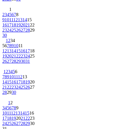
1
2
3
4
5
6
7
8
9
10
11
12
13
14
15
16
17
18
19
20
21
22
23
24
25
26
27
28
29
30
1
2
3
4
5
6
7
8
9
10
11
12
13
14
15
16
17
18
19
20
21
22
23
24
25
26
27
28
29
30
31
1
2
3
4
5
6
7
8
9
10
11
12
13
14
15
16
17
18
19
20
21
22
23
24
25
26
27
28
29
30
1
2
3
4
5
6
7
8
9
10
11
12
13
14
15
16
17
18
19
20
21
22
23
24
25
26
27
28
29
30
31