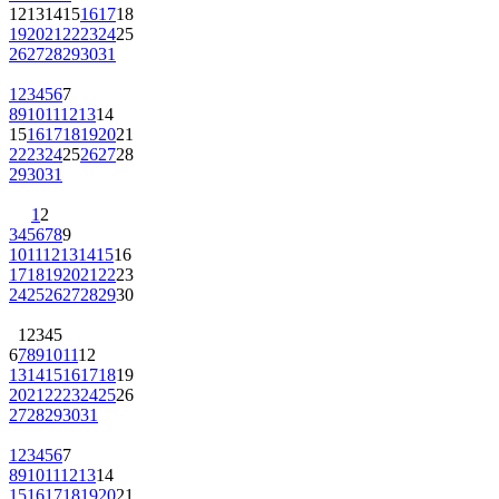
12
13
14
15
16
17
18
19
20
21
22
23
24
25
26
27
28
29
30
31
1
2
3
4
5
6
7
8
9
10
11
12
13
14
15
16
17
18
19
20
21
22
23
24
25
26
27
28
29
30
31
1
2
3
4
5
6
7
8
9
10
11
12
13
14
15
16
17
18
19
20
21
22
23
24
25
26
27
28
29
30
1
2
3
4
5
6
7
8
9
10
11
12
13
14
15
16
17
18
19
20
21
22
23
24
25
26
27
28
29
30
31
1
2
3
4
5
6
7
8
9
10
11
12
13
14
15
16
17
18
19
20
21