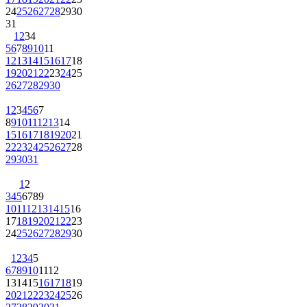
24
25
26
27
28
29
30
31
1
2
3
4
5
6
7
8
9
10
11
12
13
14
15
16
17
18
19
20
21
22
23
24
25
26
27
28
29
30
1
2
3
4
5
6
7
8
9
10
11
12
13
14
15
16
17
18
19
20
21
22
23
24
25
26
27
28
29
30
31
1
2
3
4
5
6
7
8
9
10
11
12
13
14
15
16
17
18
19
20
21
22
23
24
25
26
27
28
29
30
1
2
3
4
5
6
7
8
9
10
11
12
13
14
15
16
17
18
19
20
21
22
23
24
25
26