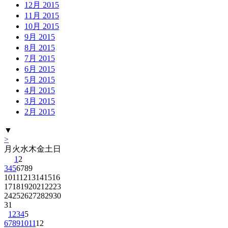
12月 2015
11月 2015
10月 2015
9月 2015
8月 2015
7月 2015
6月 2015
5月 2015
4月 2015
3月 2015
2月 2015
▼
>
月
火
水
木
金
土
日
1
2
3
4
5
6
7
8
9
10
11
12
13
14
15
16
17
18
19
20
21
22
23
24
25
26
27
28
29
30
31
1
2
3
4
5
6
7
8
9
10
11
12