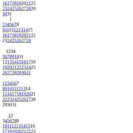
16
17
18
19
20
21
22
23
24
25
26
27
28
29
30
31
1
2
3
4
5
6
7
8
9
10
11
12
13
14
15
16
17
18
19
20
21
22
23
24
25
26
27
28
1
2
3
4
5
6
7
8
9
10
11
12
13
14
15
16
17
18
19
20
21
22
23
24
25
26
27
28
29
30
31
1
2
3
4
5
6
7
8
9
10
11
12
13
14
15
16
17
18
19
20
21
22
23
24
25
26
27
28
29
30
31
1
2
3
4
5
6
7
8
9
10
11
12
13
14
15
16
17
18
19
20
21
22
23