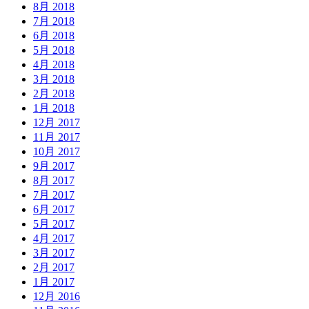
8月 2018
7月 2018
6月 2018
5月 2018
4月 2018
3月 2018
2月 2018
1月 2018
12月 2017
11月 2017
10月 2017
9月 2017
8月 2017
7月 2017
6月 2017
5月 2017
4月 2017
3月 2017
2月 2017
1月 2017
12月 2016