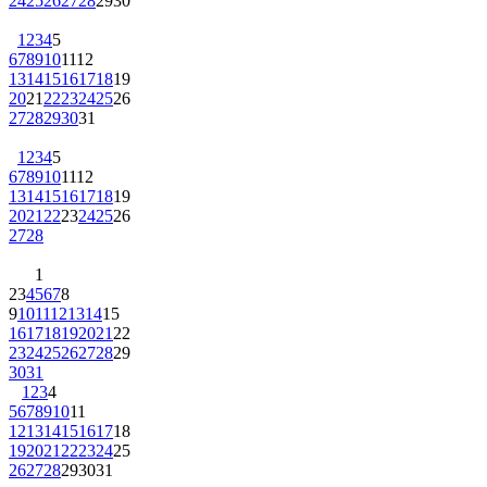
24
25
26
27
28
29
30
1
2
3
4
5
6
7
8
9
10
11
12
13
14
15
16
17
18
19
20
21
22
23
24
25
26
27
28
29
30
31
1
2
3
4
5
6
7
8
9
10
11
12
13
14
15
16
17
18
19
20
21
22
23
24
25
26
27
28
1
2
3
4
5
6
7
8
9
10
11
12
13
14
15
16
17
18
19
20
21
22
23
24
25
26
27
28
29
30
31
1
2
3
4
5
6
7
8
9
10
11
12
13
14
15
16
17
18
19
20
21
22
23
24
25
26
27
28
29
30
31