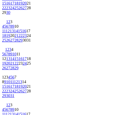
15
16
17
18
19
20
21
22
23
24
25
26
27
28
29
30
1
2
3
4
5
6
7
8
9
10
11
12
13
14
15
16
17
18
19
20
21
22
23
24
25
26
27
28
29
30
31
1
2
3
4
5
6
7
8
9
10
11
12
13
14
15
16
17
18
19
20
21
22
23
24
25
26
27
28
29
1
2
3
4
5
6
7
8
9
10
11
12
13
14
15
16
17
18
19
20
21
22
23
24
25
26
27
28
29
30
31
1
2
3
4
5
6
7
8
9
10
11
12
13
14
15
16
17