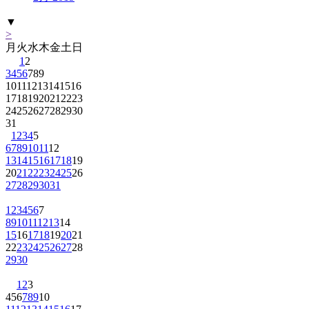
▼
>
月
火
水
木
金
土
日
1
2
3
4
5
6
7
8
9
10
11
12
13
14
15
16
17
18
19
20
21
22
23
24
25
26
27
28
29
30
31
1
2
3
4
5
6
7
8
9
10
11
12
13
14
15
16
17
18
19
20
21
22
23
24
25
26
27
28
29
30
31
1
2
3
4
5
6
7
8
9
10
11
12
13
14
15
16
17
18
19
20
21
22
23
24
25
26
27
28
29
30
1
2
3
4
5
6
7
8
9
10