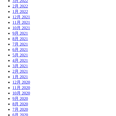
3月 2022
2月 2022
1月 2022
12月 2021
11月 2021
10月 2021
9月 2021
8月 2021
7月 2021
6月 2021
5月 2021
4月 2021
3月 2021
2月 2021
1月 2021
12月 2020
11月 2020
10月 2020
9月 2020
8月 2020
7月 2020
6月 2020