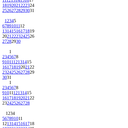
11
12
13
14
15
16
17
18
19
20
21
22
23
24
25
26
27
28
29
30
31
1
2
3
4
5
6
7
8
9
10
11
12
13
14
15
16
17
18
19
20
21
22
23
24
25
26
27
28
29
30
1
2
3
4
5
6
7
8
9
10
11
12
13
14
15
16
17
18
19
20
21
22
23
24
25
26
27
28
29
30
31
1
2
3
4
5
6
7
8
9
10
11
12
13
14
15
16
17
18
19
20
21
22
23
24
25
26
27
28
1
2
3
4
5
6
7
8
9
10
11
12
13
14
15
16
17
18