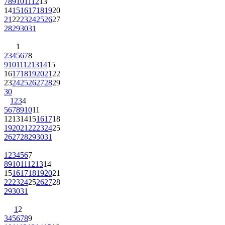
7
8
9
10
11
12
13
14
15
16
17
18
19
20
21
22
23
24
25
26
27
28
29
30
31
1
2
3
4
5
6
7
8
9
10
11
12
13
14
15
16
17
18
19
20
21
22
23
24
25
26
27
28
29
30
1
2
3
4
5
6
7
8
9
10
11
12
13
14
15
16
17
18
19
20
21
22
23
24
25
26
27
28
29
30
31
1
2
3
4
5
6
7
8
9
10
11
12
13
14
15
16
17
18
19
20
21
22
23
24
25
26
27
28
29
30
31
1
2
3
4
5
6
7
8
9