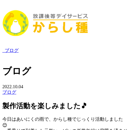
ブログ
ブログ
2022.10.04
ブログ
製作活動を楽しみました🎵
今日はあいにくの雨で、からし種でじっくり活動しました
😊