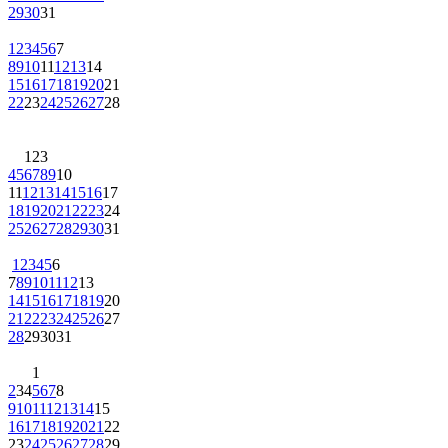
29
30
31
1
2
3
4
5
6
7
8
9
10
11
12
13
14
15
16
17
18
19
20
21
22
23
24
25
26
27
28
1
2
3
4
5
6
7
8
9
10
11
12
13
14
15
16
17
18
19
20
21
22
23
24
25
26
27
28
29
30
31
1
2
3
4
5
6
7
8
9
10
11
12
13
14
15
16
17
18
19
20
21
22
23
24
25
26
27
28
29
30
31
1
2
3
4
5
6
7
8
9
10
11
12
13
14
15
16
17
18
19
20
21
22
23
24
25
26
27
28
29