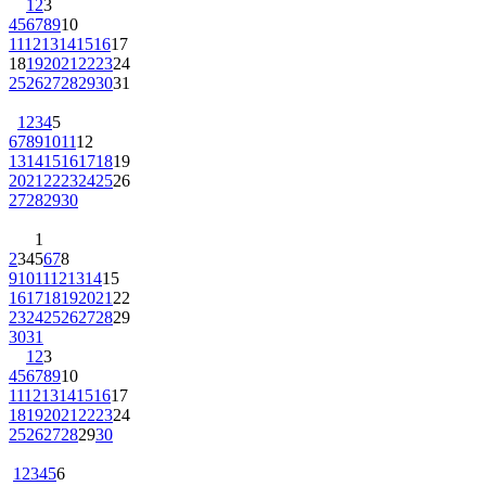
1
2
3
4
5
6
7
8
9
10
11
12
13
14
15
16
17
18
19
20
21
22
23
24
25
26
27
28
29
30
31
1
2
3
4
5
6
7
8
9
10
11
12
13
14
15
16
17
18
19
20
21
22
23
24
25
26
27
28
29
30
1
2
3
4
5
6
7
8
9
10
11
12
13
14
15
16
17
18
19
20
21
22
23
24
25
26
27
28
29
30
31
1
2
3
4
5
6
7
8
9
10
11
12
13
14
15
16
17
18
19
20
21
22
23
24
25
26
27
28
29
30
1
2
3
4
5
6