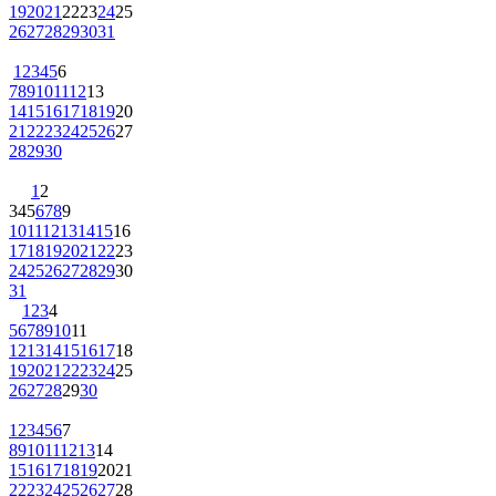
19
20
21
22
23
24
25
26
27
28
29
30
31
1
2
3
4
5
6
7
8
9
10
11
12
13
14
15
16
17
18
19
20
21
22
23
24
25
26
27
28
29
30
1
2
3
4
5
6
7
8
9
10
11
12
13
14
15
16
17
18
19
20
21
22
23
24
25
26
27
28
29
30
31
1
2
3
4
5
6
7
8
9
10
11
12
13
14
15
16
17
18
19
20
21
22
23
24
25
26
27
28
29
30
1
2
3
4
5
6
7
8
9
10
11
12
13
14
15
16
17
18
19
20
21
22
23
24
25
26
27
28