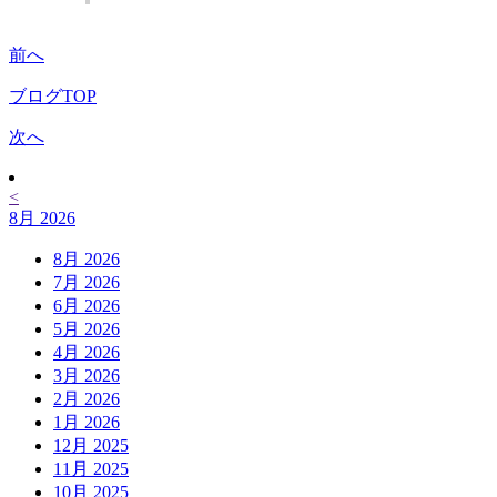
前へ
ブログTOP
次へ
<
8月 2026
8月 2026
7月 2026
6月 2026
5月 2026
4月 2026
3月 2026
2月 2026
1月 2026
12月 2025
11月 2025
10月 2025