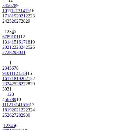
1
2
3
4
5
6
7
8
9
10
11
12
13
14
15
16
17
18
19
20
21
22
23
24
25
26
27
28
29
1
2
3
4
5
6
7
8
9
10
11
12
13
14
15
16
17
18
19
20
21
22
23
24
25
26
27
28
29
30
31
1
2
3
4
5
6
7
8
9
10
11
12
13
14
15
16
17
18
19
20
21
22
23
24
25
26
27
28
29
30
31
1
2
3
4
5
6
7
8
9
10
11
12
13
14
15
16
17
18
19
20
21
22
23
24
25
26
27
28
29
30
1
2
3
4
5
6