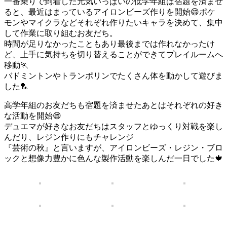
一番乗りで到着した元気いっぱいの低学年組は宿題を済ませ
ると、最近はまっているアイロンビーズ作りを開始😄ポケ
モンやマイクラなどそれぞれ作りたいキャラを決めて、集中
して作業に取り組むお友だち。
時間が足りなかったこともあり最後までは作れなかったけ
ど、上手に気持ちを切り替えることができてプレイルームへ
移動🏃
バドミントンやトランポリンでたくさん体を動かして遊びま
した🏸
高学年組のお友だちも宿題を済ませたあとはそれぞれの好き
な活動を開始😄
デュエマが好きなお友だちはスタッフとゆっくり対戦を楽し
んだり、レジン作りにもチャレンジ
『芸術の秋』と言いますが、アイロンビーズ・レジン・ブロ
ックと想像力豊かに色んな製作活動を楽しんだ一日でした🍁