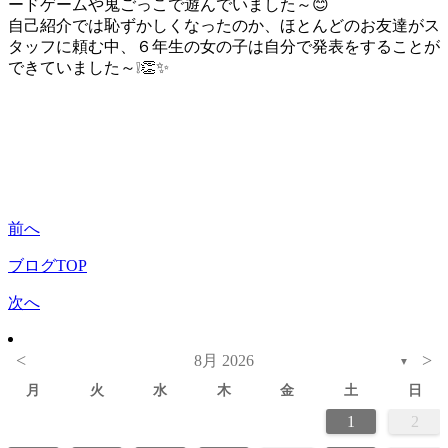
ードゲームや鬼ごっこで遊んでいました～😊
自己紹介では恥ずかしくなったのか、ほとんどのお友達がス
タッフに頼む中、６年生の女の子は自分で発表をすることが
できていました～❕👏✨
前へ
ブログTOP
次へ
<
>
8月 2026
▼
月
火
水
木
金
土
日
1
2