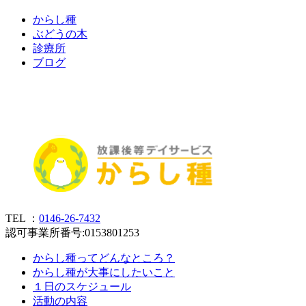
か
ら
し
種
ぶ
ど
う
の
木
診
療
所
ブ
ロ
グ
TEL ：
0146-26-7432
認可事業所番号:0153801253
からし種ってどんなところ？
からし種が大事にしたいこと
１日のスケジュール
活動の内容