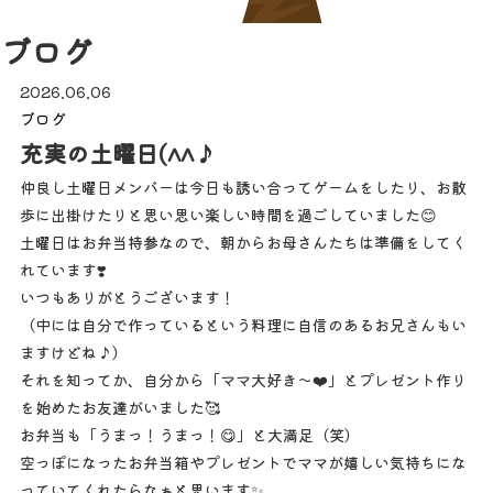
ブログ
2026.06.06
ブログ
充実の土曜日(^^♪
仲良し土曜日メンバーは今日も誘い合ってゲームをしたり、お散
歩に出掛けたりと思い思い楽しい時間を過ごしていました😊
土曜日はお弁当持参なので、朝からお母さんたちは準備をしてく
れています❣️
いつもありがとうございます！
（中には自分で作っているという料理に自信のあるお兄さんもい
ますけどね♪）
それを知ってか、自分から「ママ大好き～❤️」とプレゼント作り
を始めたお友達がいました🥰
お弁当も「うまっ！うまっ！😋」と大満足（笑）
空っぽになったお弁当箱やプレゼントでママが嬉しい気持ちにな
っていてくれたらなぁと思います✨