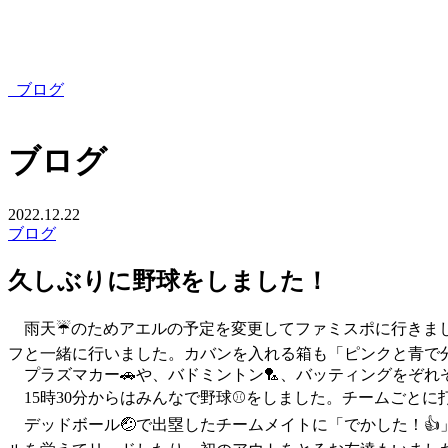
ブログ
ブログ
2022.12.22
ブログ
久しぶりに野球をしました！
雨天☔のためアエルの予定を変更してファミスポに行きまし
フと一緒に行いました。カバンを入れる箱も「ピンクと青で
プラズマカー🚗や、バドミントン🏸、バッティングをぞれ
15時30分からはみんなで野球⚾をしました。チームごとに
デッドボール🤕で出塁したチームメイトに「でかした！👍