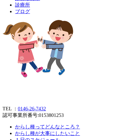
診
療
所
ブ
ロ
グ
TEL ：
0146-26-7432
認可事業所番号:0153801253
からし種ってどんなところ？
からし種が大事にしたいこと
１日のスケジュール