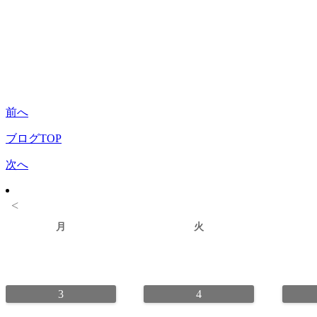
前へ
ブログTOP
次へ
<
月
火
3
4