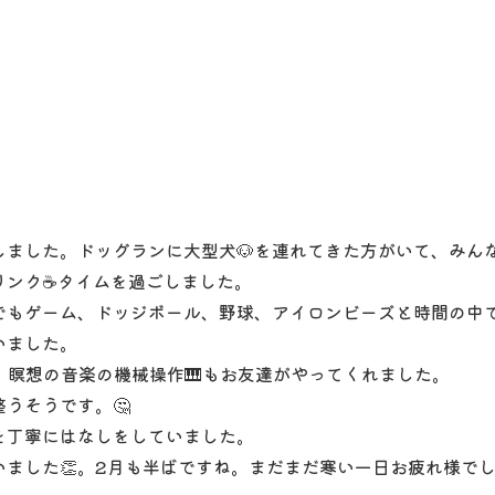
ました。ドッグランに大型犬🐶を連れてきた方がいて、みん
リンク☕タイムを過ごしました。
もゲーム、ドッジボール、野球、アイロンビーズと時間の中で
いました。
。瞑想の音楽の機械操作🎹もお友達がやってくれました。
うそうです。🤔
丁寧にはなしをしていました。
した👏。2月も半ばですね。まだまだ寒い一日お疲れ様でし