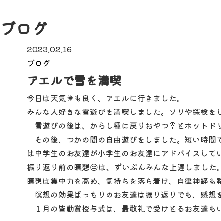
ブログ
2023.02.16
ブログ
アエルで雪を満喫
今日は天気☀も良く、アエルに行きました。
みんな大好きな雪遊びを満喫しました。ソリや探検をし
雪遊びの後は、からし種に戻りおやつ🍭とホットド
その後、つかの間の自由遊びをしました。短い時間で
は中学生のお友達が小学生のお友達にアドバイスして
振り返り前の瞑想😑は、ずいぶんみんな上達しました
瞑想は集中力を高め、気持ちを落ち着け、自律神経も整
瞑想の効果ばっちりのお友達は振り返りでも、感想を
１月の皆勤賞授与式は、最敬礼で受けとるお友達もいま