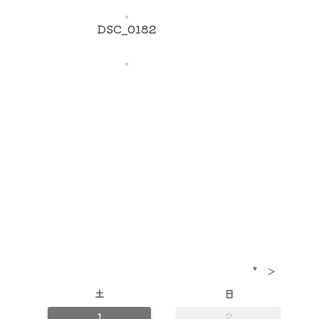
DSC_0182
>
▼
土
日
1
2