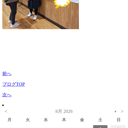
前へ
ブログTOP
次へ
<
>
8月 2026
▼
月
火
水
木
金
土
日