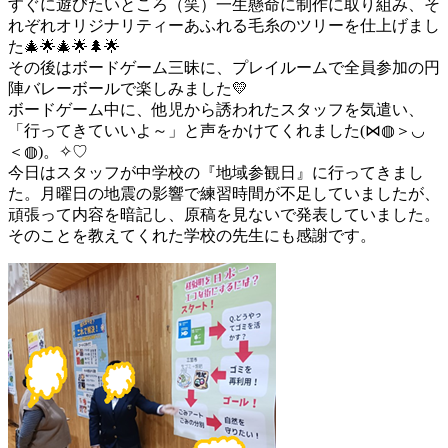
すぐに遊びたいところ（笑）一生懸命に制作に取り組み、そ
れぞれオリジナリティーあふれる毛糸のツリーを仕上げまし
た🎄🌟🎄🌟🌲🌟
その後はボードゲーム三昧に、プレイルームで全員参加の円
陣バレーボールで楽しみました💛
ボードゲーム中に、他児から誘われたスタッフを気遣い、
「行ってきていいよ～」と声をかけてくれました(⋈◍＞◡
＜◍)。✧♡
今日はスタッフが中学校の『地域参観日』に行ってきまし
た。月曜日の地震の影響で練習時間が不足していましたが、
頑張って内容を暗記し、原稿を見ないで発表していました。
そのことを教えてくれた学校の先生にも感謝です。