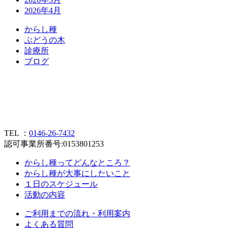
2026年4月
か
ら
し
種
ぶ
ど
う
の
木
診
療
所
ブ
ロ
グ
TEL ：
0146-26-7432
認可事業所番号:0153801253
からし種ってどんなところ？
からし種が大事にしたいこと
１日のスケジュール
活動の内容
ご利用までの流れ・利用案内
よくある質問